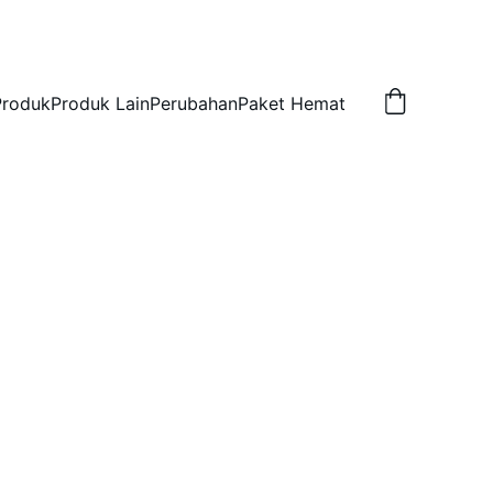
Produk
Produk Lain
Perubahan
Paket Hemat
i 