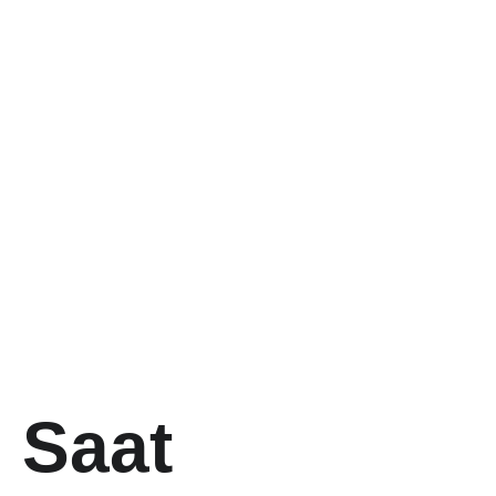
n kami
k pada bidang jasa 
 legalitas Usaha dan 
 Saat 