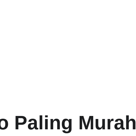
folio perusahaa
NUGRAHA GROUP adalah sebuah perusahaan yang bergera
anya; konsultasi hukum, pendirian badan usaha, pengurusan
Konsultan Hukum.
Mulai
Hubungi
 Paling Murah