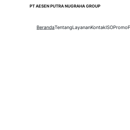
PT AESEN PUTRA NUGRAHA GROUP
Beranda
Tentang
Layanan
Kontak
ISO
Promo
elamat datang d