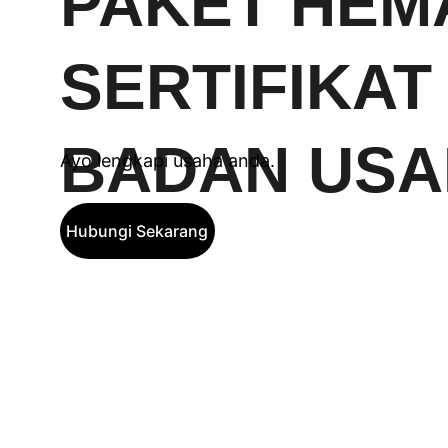
PAKET HEM
SERTIFIKAT
BADAN US
Ayo lengkapi usaha anda.
Hubungi Sekarang